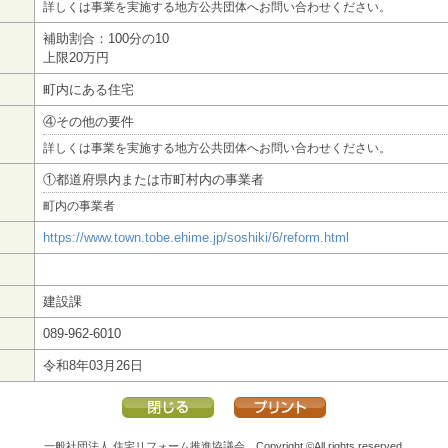
詳しくは事業を実施する地方公共団体へお問い合わせください。
補助割合：100分の10
上限20万円
町内にある住宅
④その他の要件
詳しくは事業を実施する地方公共団体へお問い合わせください。
①都道府県内または市町村内の事業者
町内の事業者
https://www.town.tobe.ehime.jp/soshiki/6/reform.html
建設課
089-962-6010
令和8年03月26日
一般社団法人 住宅リフォーム推進協議会
Copyright ©All rights reserved.