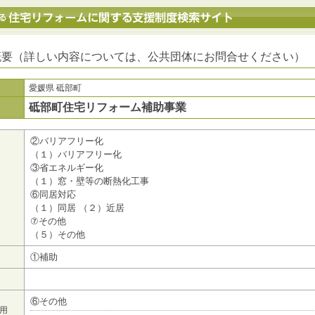
地方公共団体における住宅リフォームに関する支援制度検索サイト
概要（詳しい内容については、公共団体にお問合せください）
愛媛県 砥部町
砥部町住宅リフォーム補助事業
②バリアフリー化
（１）バリアフリー化
③省エネルギー化
（１）窓・壁等の断熱化工事
⑥同居対応
（１）同居 （２）近居
⑦その他
（５）その他
①補助
⑥その他
用