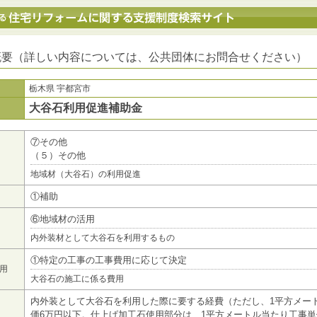
地方公共団体における住宅リフォームに関する支援制度検索サイト
概要（詳しい内容については、公共団体にお問合せください）
栃木県 宇都宮市
大谷石利用促進補助金
⑦その他
（５）その他
地域材（大谷石）の利用促進
①補助
⑥地域材の活用
内外装材として大谷石を利用するもの
①特定の工事の工事費用に応じて決定
用
大谷石の施工に係る費用
内外装として大谷石を利用した際に要する経費（ただし、1平方メー
価6万円以下。仕上げ加工石使用部分は、1平方メートル当たり工事単