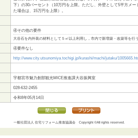
下）の30パーセント（10万円を上限。ただし、外壁として5平方メー
た場合は、15万円を上限）。
④その他の要件
大谷石を内外装の材料として５㎡以上利用し，市内で新増築・改築等を行
④要件なし
http://www.city.utsunomiya.tochigi.jp/kurashi/machi/jutaku/1005665.h
宇都宮市魅力創部観光MICE推進課大谷振興室
028-632-2455
令和8年05月14日
一般社団法人 住宅リフォーム推進協議会
Copyright ©All rights reserved.