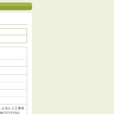
トル当たり工事単
価7万2千円以