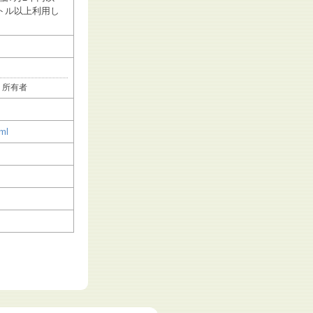
トル以上利用し
う所有者
tml