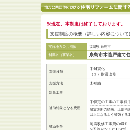
※現在、本制度は終了しております。
支援制度の概要（詳しい内容について
実施地方公共団体
福岡県 糸島市
糸島市木造戸建て
制度名（事業名）
①耐震化
支援分類
（１）耐震改修
支援方法
①補助
対象工事
①特定の工事の工事費
補助対象となる費用
耐震診断の結果、上部構造
以上になるよう補強する
耐震改修工事費の40％
補助率等
※予算がなくなり次第