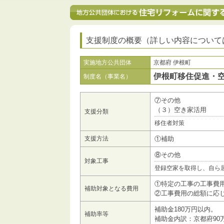
支援制度の概要（詳しい内容について
実施地方公共団体
京都府 伊根町
伊根町移住促進・
制度名（事業名）
⑦その他
（３）空き家活用
支援分類
移住者対策
支援方法
①補助
⑧その他
対象工事
登録空家を取得し、自ら
①特定の工事の工事費
補助対象となる費用
②工事費用の総額に応
補助金180万円以内。
補助率等
補助金内訳：京都府90