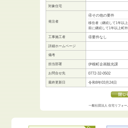
対象住宅
④その他の要件
発注者
移住者（継続して1年以
前に継続して1年以上町
工事施工者
④要件なし
詳細ホームページ
備考
担当部署
伊根町企画観光課
お問合せ先
0772-32-0502
最終更新日
令和8年03月24日
一般社団法人 住宅リフォー