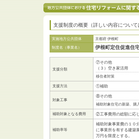
支援制度の概要（詳しい内容について
実施地方公共団体
京都府 伊根町
伊根町定住促進住
制度名（事業名）
⑦その他
（３）空き家活用
支援分類
移住者対策
支援方法
①補助
⑧その他
対象工事
補助対象住宅の新築、購
補助対象となる費用
②工事費用の総額に応
補助対象事業費の１０
補助率等
に事業所を有する建築
万円を限度とする。