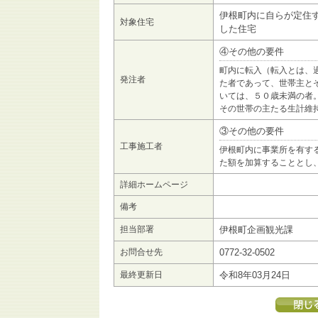
伊根町内に自らが定住
対象住宅
した住宅
④その他の要件
町内に転入（転入とは、
発注者
た者であって、世帯主と
いては、５０歳未満の者
その世帯の主たる生計維
③その他の要件
工事施工者
伊根町内に事業所を有する
た額を加算することとし
詳細ホームページ
備考
担当部署
伊根町企画観光課
お問合せ先
0772-32-0502
最終更新日
令和8年03月24日