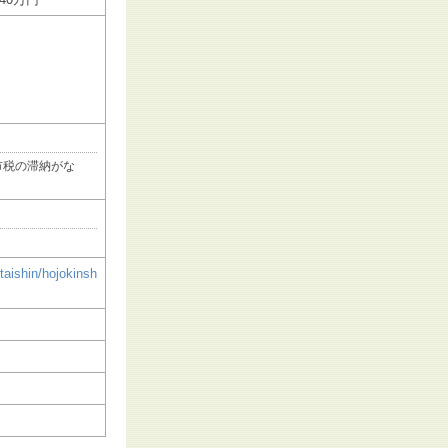
市税の滞納がな
taishin/hojokinsh