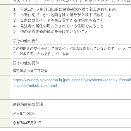
１ 平成12年５月31日以前に建築確認を得て着工されたもの
２ 木造住宅で、かつ地階を除く階数が２以下であること
３ １階に防災ベッド等を設置できる住宅であること
４ 発注者の居住の用に供されている住宅であること
５ 他の耐震改修の補助を受けていないこと
④その他の要件
この補助金の交付を受けて防災ベッド等の設置をしていない者で、かつ、
く、対象住宅に自ら居住している者
③その他の要件
指定製品の施工可能者
https://www.city.yokohama.lg.jp/business/bunyabetsu/kenchiku/bosai/
ienseido/mokutai/bed.html
建築局建築防災課
045-671-2930
令和7年05月21日