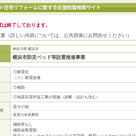
地方公共団体における住宅リフォームに関する支援制度検索サイト
度は終了しております。
概要（詳しい内容については、公共団体にお問合せください）
神奈川県 横浜市
横浜市防災ベッド等設置推進事業
①耐震化
（１）耐震改修
①補助
①地震災害対策工事の実施（診断・設計も含む）
⑥その他
用
装置の本体費用
補助率なし
補助金限度額
防災ベッド・テーブルについては20万円、耐震シェルターについては