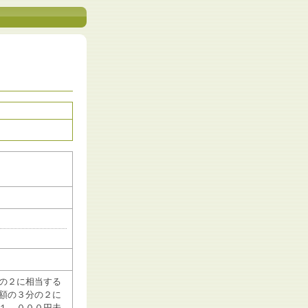
の２に相当する
額の３分の２に
１，０００円未