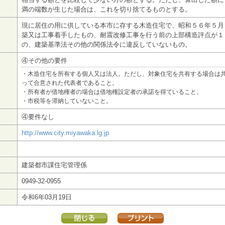
満の端数が生じた場合は、これを切り捨てるものとする。
現に居住の用に供している本市に存する木造住宅で、昭和５６年５月
築又は工事着手したもの、耐震改修工事を行う前の上部構造評点が１
の、建築基準法その他の関係法令に違反していないもの。
④その他の要件
・木造住宅を所有する個人又は法人。ただし、対象住宅を共有する場合は
って合意された代表者であること。
・所有者が借地権者の場合は借地権設定者の承諾を得ていること。
・市税等を滞納していないこと。
④要件なし
http://www.city.miyawaka.lg.jp
建築都市課住宅管理係
0949-32-0955
令和6年03月19日