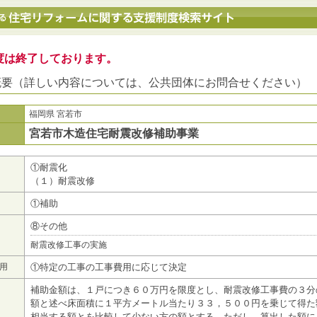
地方公共団体における住宅リフォームに関する支援制度検索サイト
度は終了しております。
概要（詳しい内容については、公共団体にお問合せください）
福岡県 宮若市
宮若市木造住宅耐震改修補助事業
①耐震化
（１）耐震改修
①補助
⑧その他
耐震改修工事の実施
用
①特定の工事の工事費用に応じて決定
補助金額は、１戸につき６０万円を限度とし、耐震改修工事費の３分
額と述べ床面積に１平方メートル当たり３３，５００円を乗じて得た
相当する額とを比較して少ない方の額とする。ただし、算出した額に