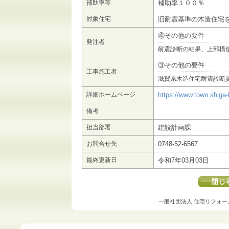
補助率等
補助率１００％
対象住宅
旧耐震基準の木造住宅
④その他の要件
発注者
耐震診断の結果、上部構造
③その他の要件
工事施工者
滋賀県木造住宅耐震診断
詳細ホームページ
https://www.town.shiga-
備考
担当部署
建設計画課
お問合せ先
0748-52-6567
最終更新日
令和7年03月03日
一般社団法人 住宅リフォー