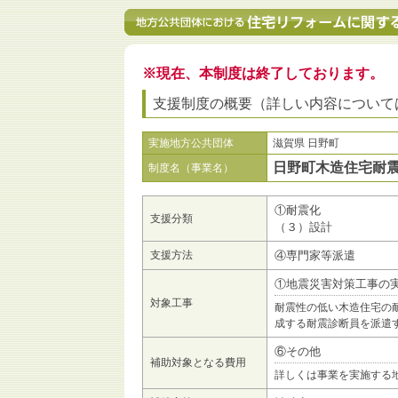
※現在、本制度は終了しております。
支援制度の概要（詳しい内容について
実施地方公共団体
滋賀県 日野町
日野町木造住宅耐
制度名（事業名）
①耐震化
支援分類
（３）設計
支援方法
④専門家等派遣
①地震災害対策工事の
対象工事
耐震性の低い木造住宅の
成する耐震診断員を派遣
⑥その他
補助対象となる費用
詳しくは事業を実施する