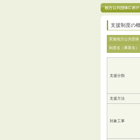
支援制度の
実施地方公共団体
制度名（事業名）
支援分類
支援方法
対象工事