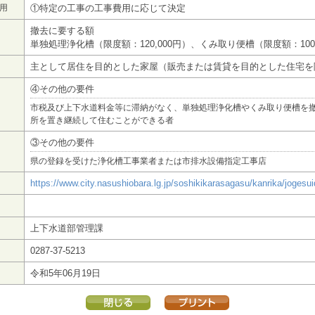
用
①特定の工事の工事費用に応じて決定
撤去に要する額
単独処理浄化槽（限度額：120,000円）、くみ取り便槽（限度額：100,
主として居住を目的とした家屋（販売または賃貸を目的とした住宅を
④その他の要件
市税及び上下水道料金等に滞納がなく、単独処理浄化槽やくみ取り便槽を
所を置き継続して住むことができる者
③その他の要件
県の登録を受けた浄化槽工事業者または市排水設備指定工事店
https://www.city.nasushiobara.lg.jp/soshikikarasagasu/kanrika/jogesu
上下水道部管理課
0287-37-5213
令和5年06月19日