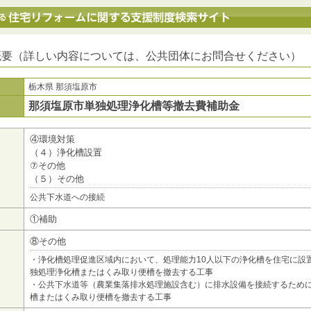
地方公共団体における住宅リフォームに関する支援制度検索サイト
概要（詳しい内容については、公共団体にお問合せください）
栃木県 那須塩原市
那須塩原市単独処理浄化槽等撤去費補助金
④環境対策
（４）浄化槽設置
⑦その他
（５）その他
公共下水道への接続
①補助
⑧その他
・浄化槽処理促進区域内において、処理能力10人以下の浄化槽を住宅に設
独処理浄化槽またはくみ取り便槽を撤去する工事
・公共下水道等（農業集落排水処理施設含む）に排水設備を接続するため
槽またはくみ取り便槽を撤去する工事