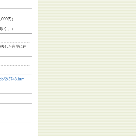
000円）
除く。）
撤去した家屋に住
ido/2/3748.html