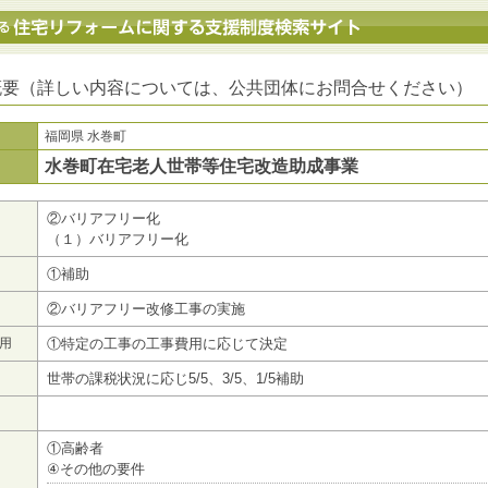
地方公共団体における住宅リフォームに関する支援制度検索サイト
概要（詳しい内容については、公共団体にお問合せください）
福岡県 水巻町
水巻町在宅老人世帯等住宅改造助成事業
②バリアフリー化
（１）バリアフリー化
①補助
②バリアフリー改修工事の実施
用
①特定の工事の工事費用に応じて決定
世帯の課税状況に応じ5/5、3/5、1/5補助
①高齢者
④その他の要件