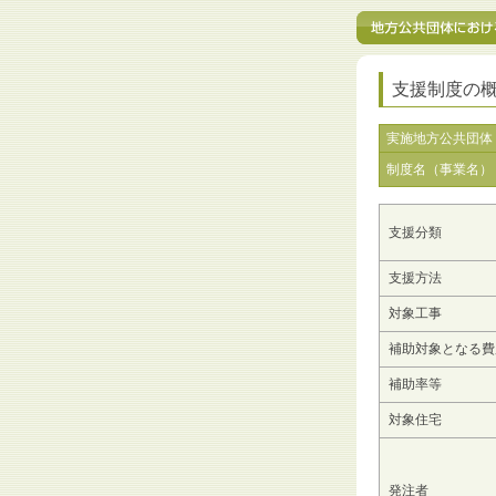
支援制度の
実施地方公共団体
制度名（事業名）
支援分類
支援方法
対象工事
補助対象となる費
補助率等
対象住宅
発注者