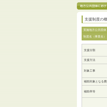
支援制度の
実施地方公共団体
制度名（事業名）
支援分類
支援方法
対象工事
補助対象となる費
補助率等