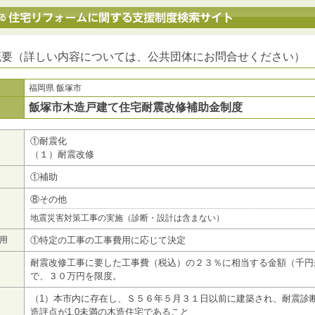
地方公共団体における住宅リフォームに関する支援制度検索サイト
概要（詳しい内容については、公共団体にお問合せください）
福岡県 飯塚市
飯塚市木造戸建て住宅耐震改修補助金制度
①耐震化
（１）耐震改修
①補助
⑧その他
地震災害対策工事の実施（診断・設計は含まない）
用
①特定の工事の工事費用に応じて決定
耐震改修工事に要した工事費（税込）の２３％に相当する金額（千円
で、３０万円を限度。
（1）本市内に存在し、Ｓ５６年５月３１日以前に建築され、耐震診
造評点が1.0未満の木造住宅であること