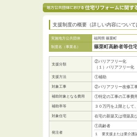
支援制度の概要（詳しい内容について
実施地方公共団体
福岡県 篠栗町
篠栗町高齢者等住
制度名（事業名）
②バリアフリー化
支援分類
（１）バリアフリー化
支援方法
①補助
対象工事
②バリアフリー改修工
補助対象となる費用
①特定の工事の工事費
補助率等
３０万円を上限として
対象住宅
在宅の新築又は増築及
①高齢者
発注者
１ 要支援または要介護