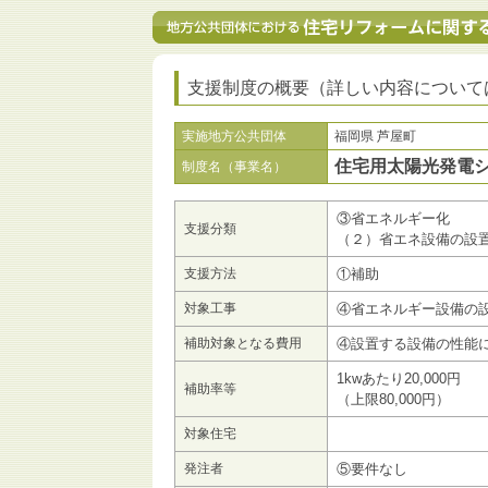
支援制度の概要（詳しい内容について
実施地方公共団体
福岡県 芦屋町
住宅用太陽光発電
制度名（事業名）
③省エネルギー化
支援分類
（２）省エネ設備の設
支援方法
①補助
対象工事
④省エネルギー設備の
補助対象となる費用
④設置する設備の性能
1kwあたり20,000円
補助率等
（上限80,000円）
対象住宅
発注者
⑤要件なし