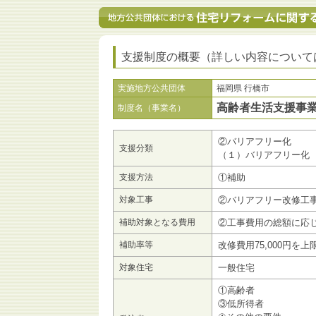
支援制度の概要（詳しい内容について
実施地方公共団体
福岡県 行橋市
高齢者生活支援事
制度名（事業名）
②バリアフリー化
支援分類
（１）バリアフリー化
支援方法
①補助
対象工事
②バリアフリー改修工
補助対象となる費用
②工事費用の総額に応
補助率等
改修費用75,000円を上
対象住宅
一般住宅
①高齢者
③低所得者