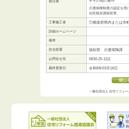
④その他の要件
発注者
介護保険制度の認定を受
住民税非課税世帯。
工事施工者
①都道府県内または市
詳細ホームページ
備考
担当部署
福祉部 介護保険課
お問合せ先
0930-25-1111
最終更新日
令和8年03月16日
一般社団法人 住宅リフォー