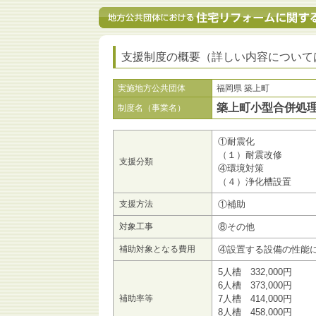
支援制度の概要（詳しい内容について
実施地方公共団体
福岡県 築上町
築上町小型合併処
制度名（事業名）
①耐震化
（１）耐震改修
支援分類
④環境対策
（４）浄化槽設置
支援方法
①補助
対象工事
⑧その他
補助対象となる費用
④設置する設備の性能
5人槽 332,000円
6人槽 373,000円
補助率等
7人槽 414,000円
8人槽 458,000円