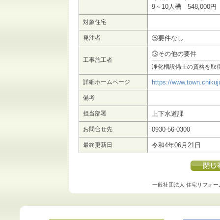
9～10人槽 548,000円
対象住宅
発注者
⑤要件なし
③その他の要件
工事施工者
浄化槽設備士の資格を取
詳細ホームページ
https://www.town.chikuj
備考
担当部署
上下水道課
お問合せ先
0930-56-0300
最終更新日
令和4年06月21日
一般社団法人 住宅リフォー