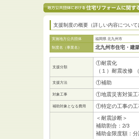
支援制度の概要（詳しい内容について
実施地方公共団体
福岡県 北九州市
北九州市住宅・建
制度名（事業名）
①耐震化
支援分類
（１）耐震改修 
①補助
支援方法
①地震災害対策工
対象工事
①特定の工事の工
補助対象となる費用
＜耐震診断＞
補助割合：2/3
補助金限度額：分譲