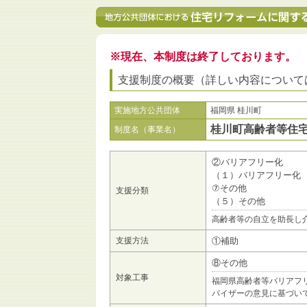
※現在、本制度は終了しております。
支援制度の概要（詳しい内容について
実施地方公共団体
福岡県 桂川町
桂川町高齢者等住
制度名（事業名）
②バリアフリー化
（１）バリアフリー化
⑦その他
支援分類
（５）その他
高齢者等の自立を助長し
支援方法
①補助
⑧その他
対象工事
福岡県高齢者等バリアフ
バイザーの意見に基づい