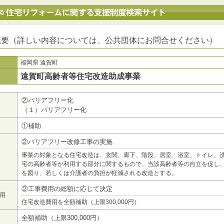
地方公共団体における住宅リフォームに関する支援制度検索サイト
概要（詳しい内容については、公共団体にお問合せください）
福岡県 遠賀町
遠賀町高齢者等住宅改造助成事業
②バリアフリー化
（１）バリアフリー化
①補助
②バリアフリー改修工事の実施
事業の対象となる住宅改造は、玄関、廊下、階段、居室、浴室、トイレ、
宅の高齢者等が利用する部分に関するもので、当該高齢者等の自立を促し
を図り、若しくは介護者の負担が軽減される改造とする。
②工事費用の総額に応じて決定
用
住宅改造費用を全額補助（上限300,000円）
全額補助（上限300,000円）