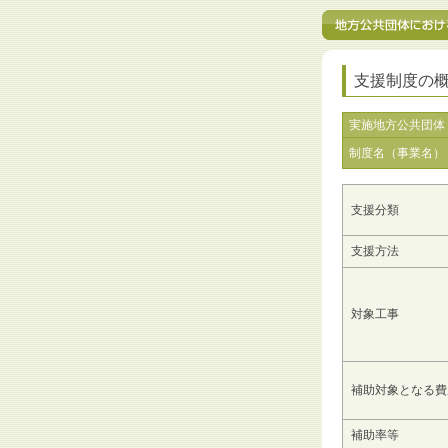
支援制度の
実施地方公共団体
制度名（事業名）
支援分類
支援方法
対象工事
補助対象となる費
補助率等