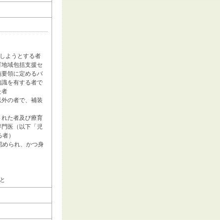
居しようとする者
町地域包括支援セ
施要領に定めるバ
知識を有する者で
た者
以外の者で、補装
された者及び療育
専門医（以下「児
る者）
認められ、かつ身
と