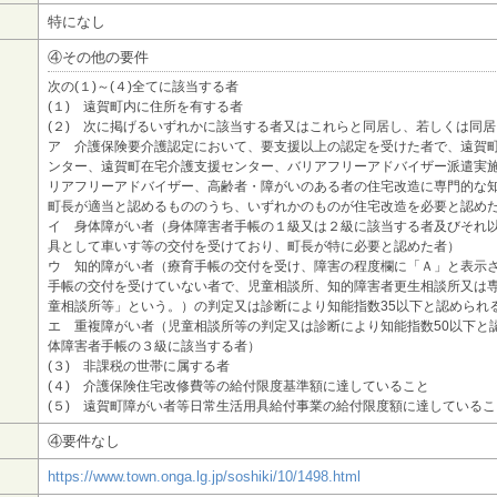
特になし
④その他の要件
次の(１)～(４)全てに該当する者
(１) 遠賀町内に住所を有する者
(２) 次に掲げるいずれかに該当する者又はこれらと同居し、若しくは同
ア 介護保険要介護認定において、要支援以上の認定を受けた者で、遠賀
ンター、遠賀町在宅介護支援センター、バリアフリーアドバイザー派遣実
リアフリーアドバイザー、高齢者・障がいのある者の住宅改造に専門的な
町長が適当と認めるもののうち、いずれかのものが住宅改造を必要と認め
イ 身体障がい者（身体障害者手帳の１級又は２級に該当する者及びそれ
具として車いす等の交付を受けており、町長が特に必要と認めた者）
ウ 知的障がい者（療育手帳の交付を受け、障害の程度欄に「Ａ」と表示
手帳の交付を受けていない者で、児童相談所、知的障害者更生相談所又は
童相談所等」という。）の判定又は診断により知能指数35以下と認められ
エ 重複障がい者（児童相談所等の判定又は診断により知能指数50以下と
体障害者手帳の３級に該当する者）
(３) 非課税の世帯に属する者
(４) 介護保険住宅改修費等の給付限度基準額に達していること
(５) 遠賀町障がい者等日常生活用具給付事業の給付限度額に達しているこ
④要件なし
https://www.town.onga.lg.jp/soshiki/10/1498.html