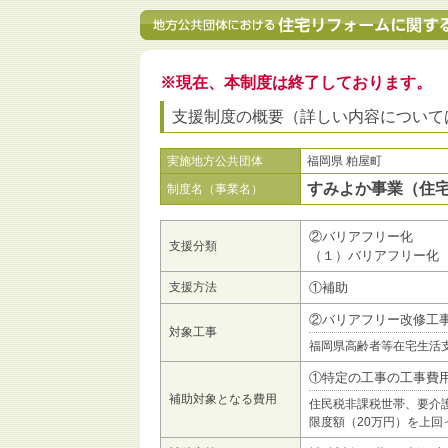
※現在、本制度は終了しております。
支援制度の概要（詳しい内容について
実施地方公共団体
福岡県 粕屋町
すみよか事業（住
制度名（事業名）
②バリアフリー化
支援分類
（１）バリアフリー化
支援方法
①補助
②バリアフリー改修工
対象工事
福岡県高齢者等在宅生活
①特定の工事の工事費
補助対象となる費用
住民税非課税世帯、要介
限度額（20万円）を上回