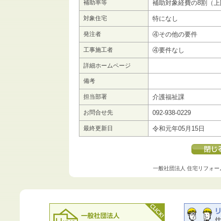
補助率等
補助対象経費の8割（上
対象住宅
特になし
発注者
④その他の要件
工事施工者
④要件なし
詳細ホームページ
備考
担当部署
介護福祉課
お問合せ先
092-938-0229
最終更新日
令和元年05月15日
一般社団法人 住宅リフォー