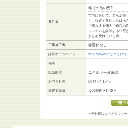
④その他の要件
市内において、自ら居住
し、設置する個人又はあ
発注者
で購入する個人で市税の
システムを設置する住宅
かじめ受けている者
工事施工者
④要件なし
詳細ホームページ
http://www.city.miyama.
備考
担当部署
エネルギー政策課
お問合せ先
0944-64-1545
最終更新日
令和6年03月18日
一般社団法人 住宅リフォー