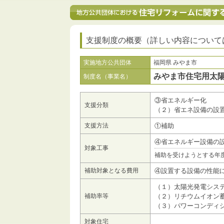
支援制度の概要（詳しい内容について
実施地方公共団体
福岡県 みやま市
みやま市住宅用太
制度名（事業名）
③省エネルギー化
支援分類
（２）省エネ設備の設
支援方法
①補助
④省エネルギー設備の
対象工事
補助を受けようとする年
補助対象となる費用
④設置する設備の性能
（１）太陽光発電シ
補助率等
（２）リチウムイオン
（３）パワーコンディ
対象住宅