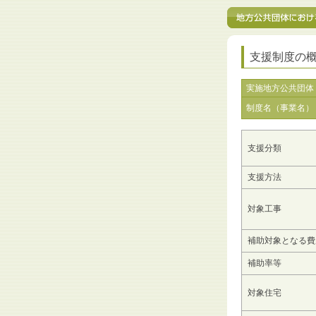
支援制度の
実施地方公共団体
制度名（事業名）
支援分類
支援方法
対象工事
補助対象となる費
補助率等
対象住宅