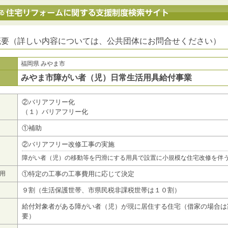
地方公共団体における住宅リフォームに関する支援制度検索サイト
概要（詳しい内容については、公共団体にお問合せください）
福岡県 みやま市
みやま市障がい者（児）日常生活用具給付事業
②バリアフリー化
（１）バリアフリー化
①補助
②バリアフリー改修工事の実施
障がい者（児）の移動等を円滑にする用具で設置に小規模な住宅改修を伴
用
①特定の工事の工事費用に応じて決定
９割（生活保護世帯、市県民税非課税世帯は１０割）
給付対象者がある障がい者（児）が現に居住する住宅（借家の場合は
要）