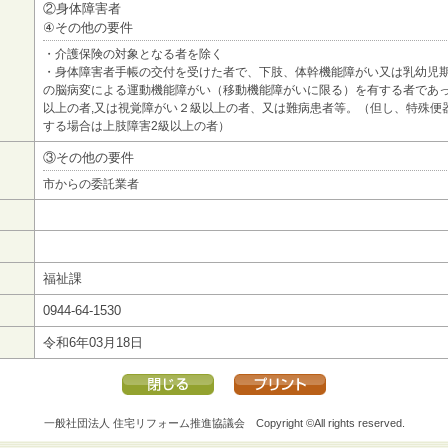
②身体障害者
④その他の要件
・介護保険の対象となる者を除く
・身体障害者手帳の交付を受けた者で、下肢、体幹機能障がい又は乳幼児
の脳病変による運動機能障がい（移動機能障がいに限る）を有する者であっ
以上の者,又は視覚障がい２級以上の者、又は難病患者等。（但し、特殊便
する場合は上肢障害2級以上の者）
③その他の要件
市からの委託業者
福祉課
0944-64-1530
令和6年03月18日
一般社団法人 住宅リフォーム推進協議会
Copyright ©All rights reserved.