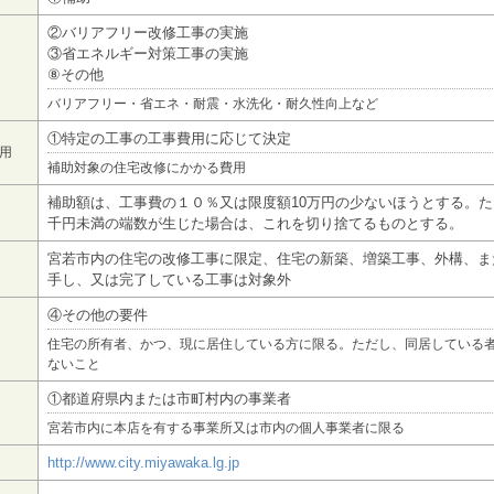
②バリアフリー改修工事の実施
③省エネルギー対策工事の実施
⑧その他
バリアフリー・省エネ・耐震・水洗化・耐久性向上など
①特定の工事の工事費用に応じて決定
用
補助対象の住宅改修にかかる費用
補助額は、工事費の１０％又は限度額10万円の少ないほうとする。
千円未満の端数が生じた場合は、これを切り捨てるものとする。
宮若市内の住宅の改修工事に限定、住宅の新築、増築工事、外構、ま
手し、又は完了している工事は対象外
④その他の要件
住宅の所有者、かつ、現に居住している方に限る。ただし、同居している
ないこと
①都道府県内または市町村内の事業者
宮若市内に本店を有する事業所又は市内の個人事業者に限る
http://www.city.miyawaka.lg.jp