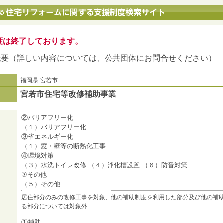
地方公共団体における住宅リフォームに関する支援制度検索サイト
度は終了しております。
概要（詳しい内容については、公共団体にお問合せください）
福岡県 宮若市
宮若市住宅等改修補助事業
②バリアフリー化
（１）バリアフリー化
③省エネルギー化
（１）窓・壁等の断熱化工事
④環境対策
（３）水洗トイレ改修 （４）浄化槽設置 （６）防音対策
⑦その他
（５）その他
居住部分のみの改修工事を対象、他の補助制度を利用した部分及び他の補
る部分については対象外
①補助