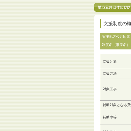
支援制度の
実施地方公共団体
制度名（事業名）
支援分類
支援方法
対象工事
補助対象となる費
補助率等