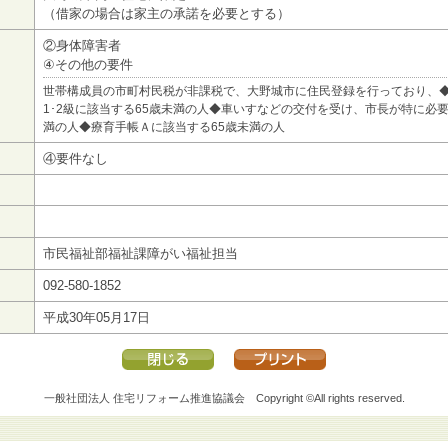
（借家の場合は家主の承諾を必要とする）
②身体障害者
④その他の要件
世帯構成員の市町村民税が非課税で、大野城市に住民登録を行っており、
1･2級に該当する65歳未満の人◆車いすなどの交付を受け、市長が特に必要
満の人◆療育手帳Ａに該当する65歳未満の人
④要件なし
市民福祉部福祉課障がい福祉担当
092-580-1852
平成30年05月17日
一般社団法人 住宅リフォーム推進協議会
Copyright ©All rights reserved.