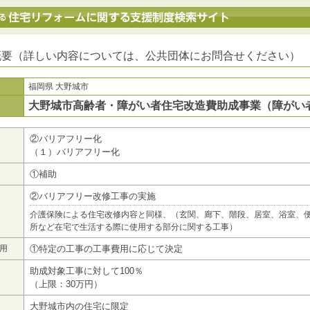
地方公共団体における住宅リフォームに関する支援制度検索サイト
概要（詳しい内容については、公共団体にお問合せください）
福岡県 大野城市
大野城市高齢者・障がい者住宅改造費助成事業（障がい
②バリアフリー化
（１）バリアフリー化
①補助
②バリアフリー改修工事の実施
介護保険による住宅改修内容と同様、（玄関、廊下、階段、居室、浴室、
所など在宅で生活する際に使用する部分に関する工事）
用
①特定の工事の工事費用に応じて決定
助成対象工事に対して100％
（上限：30万円）
大野城市内の住宅に限定