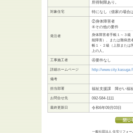
所得制限あり。
対象住宅
特になし（借家の場合
②身体障害者
④その他の要件
身体障害者手帳１～３級
発注者
能障害）、または難病患
帳１・２級（上肢または
上の人。
工事施工者
④要件なし
詳細ホームページ
http://www.city.kasuga.
備考
担当部署
福祉支援課 障がい福
お問合せ先
092-584-1111
最終更新日
令和6年09月03日
一般社団法人 住宅リフォー