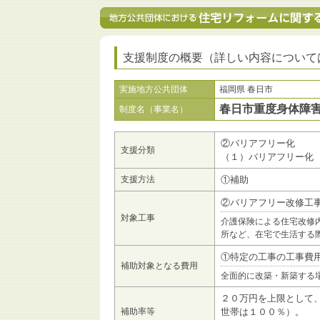
支援制度の概要（詳しい内容について
実施地方公共団体
福岡県 春日市
春日市重度身体障
制度名（事業名）
②バリアフリー化
支援分類
（１）バリアフリー化
支援方法
①補助
②バリアフリー改修工
対象工事
介護保険による住宅改修
所など、在宅で生活する
①特定の工事の工事費
補助対象となる費用
全面的に改築・新築する
２０万円を上限として
補助率等
世帯は１００％）。