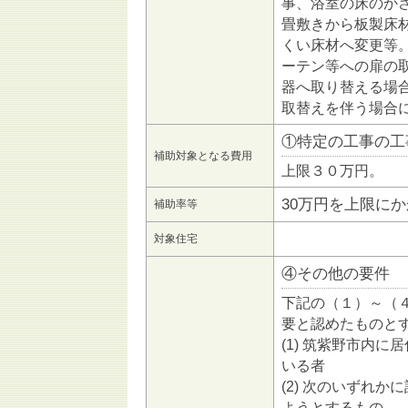
事、浴室の床のか
畳敷きから板製床
くい床材へ変更等
ーテン等への扉の
器へ取り替える場
取替えを伴う場合
①特定の工事の工
補助対象となる費用
上限３０万円。
30万円を上限に
補助率等
対象住宅
④その他の要件
下記の（１）～（
要と認めたものと
(1) 筑紫野市内
いる者
(2) 次のいずれ
ようとするもの