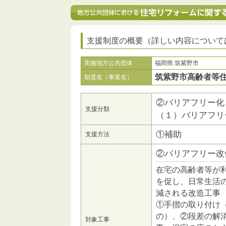
支援制度の概要（詳しい内容について
実施地方公共団体
福岡県 筑紫野市
筑紫野市高齢者等
制度名（事業名）
②バリアフリー化
支援分類
（１）バリアフリ
①補助
支援方法
②バリアフリー改
在宅の高齢者等が
を促し、日常生活
減される改造工事
①手摺の取り付け
の）、②段差の解
対象工事