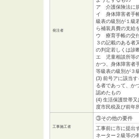
ア 介護保険法に
イ 身体障害者手
級表の級別が１級
ら補装具費の支給
発注者
ウ 療育手帳の交
３の記載のある者
の判定若しくは診
エ 児童相談所等
かつ、身体障害者
等級表の級別が３
(3) 前号アに該
る者であって、か
認めたもの
(4) 生活保護世
度市民税及び前年
③その他の要件
工事施工者
工事前に市に提出
ネーター２級等の