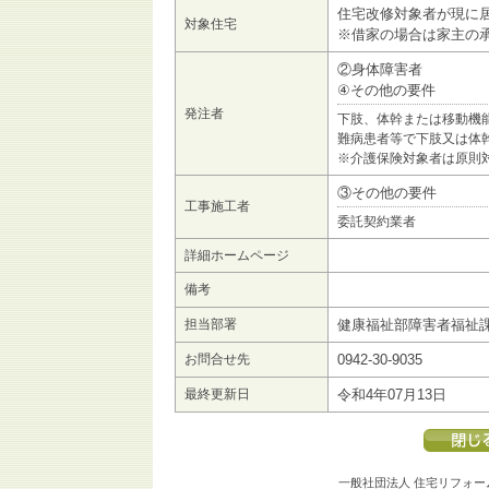
住宅改修対象者が現に
対象住宅
※借家の場合は家主の
②身体障害者
④その他の要件
発注者
下肢、体幹または移動機
難病患者等で下肢又は体
※介護保険対象者は原則
③その他の要件
工事施工者
委託契約業者
詳細ホームページ
備考
担当部署
健康福祉部障害者福祉
お問合せ先
0942-30-9035
最終更新日
令和4年07月13日
一般社団法人 住宅リフォー