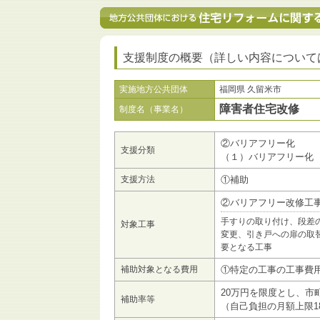
支援制度の概要（詳しい内容について
実施地方公共団体
福岡県 久留米市
障害者住宅改修
制度名（事業名）
②バリアフリー化
支援分類
（１）バリアフリー化
支援方法
①補助
②バリアフリー改修工
手すりの取り付け、段差
対象工事
変更、引き戸への扉の取
要となる工事
補助対象となる費用
①特定の工事の工事費
20万円を限度とし、市
補助率等
（自己負担の月額上限18