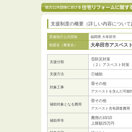
支援制度の概要（詳しい内容について
実施地方公共団体
福岡県 大牟田市
大牟田市アスベス
制度名（事業名）
⑤防災対策
支援分類
（２）アスベスト対策
支援方法
①補助
⑧その他
対象工事
アスベストを含んだ可能
⑥その他
補助対象となる費用
アスベスト含有調査費用
費用の10/10
補助率等
上限額25万円