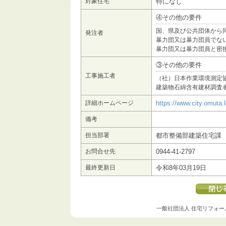
対象住宅
特になし
④その他の要件
国、県及び公共団体から
発注者
暴力団又は暴力団員でな
暴力団又は暴力団員と密
③その他の要件
工事施工者
（社）日本作業環境測定
建築物石綿含有建材調査
詳細ホームページ
https://www.city.omuta.
備考
担当部署
都市整備部建築住宅課
お問合せ先
0944-41-2797
最終更新日
令和8年03月19日
一般社団法人 住宅リフォー