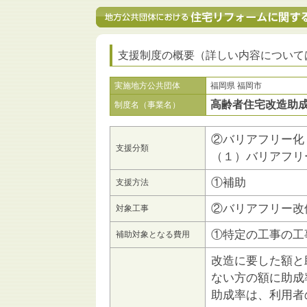
支援制度の概要（詳しい内容について
実施地方公共団体
福岡県 福岡市
高齢者住宅改造助
制度名（事業名）
②バリアフリー化
支援分類
（１）バリアフリ
①補助
支援方法
②バリアフリー改
対象工事
①特定の工事の工
補助対象となる費用
改造に要した額と
ない方の額に助成
助成率は、利用者