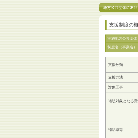
支援制度の
実施地方公共団体
制度名（事業名）
支援分類
支援方法
対象工事
補助対象となる費
補助率等