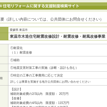
地方公共団体における住宅リフォームに関する支援制度検索サイト
概要（詳しい内容については、公共団体にお問合せください）
愛媛県 東温市
東温市木造住宅耐震改修設計・耐震改修・耐風改修事業
①耐震化
（１）耐震改修
①補助
①地震災害対策工事の実施（診断・設計も含む）
①特定の工事の工事費用に応じて決定
用
詳しくは事業を実施する地方公共団体にお問い合わせください
【設計】
補助対象経費の2/3以内 限度額： 20万円
【改修】
補助対象経費の4/5以内 限度額：115万円