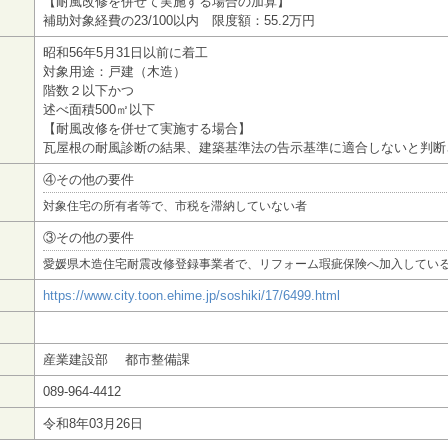
【耐風改修を併せて実施する場合の加算】
補助対象経費の23/100以内 限度額：55.2万円
昭和56年5月31日以前に着工
対象用途：戸建（木造）
階数２以下かつ
述べ面積500㎡以下
【耐風改修を併せて実施する場合】
瓦屋根の耐風診断の結果、建築基準法の告示基準に適合しないと判断
④その他の要件
対象住宅の所有者等で、市税を滞納していない者
③その他の要件
愛媛県木造住宅耐震改修登録事業者で、リフォーム瑕疵保険へ加入してい
https://www.city.toon.ehime.jp/soshiki/17/6499.html
産業建設部 都市整備課
089-964-4412
令和8年03月26日