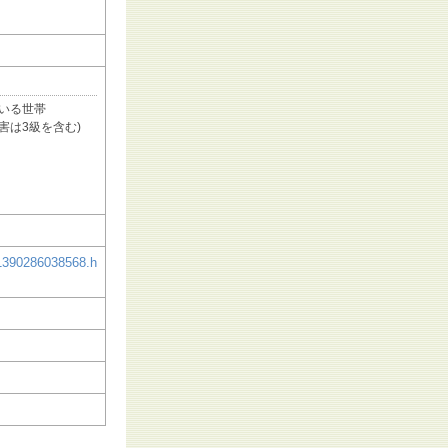
いる世帯
害は3級を含む)
i/1390286038568.h