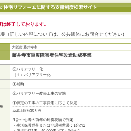
地方公共団体における住宅リフォームに関する支援制度検索サイト
度は終了しております。
概要（詳しい内容については、公共団体にお問合せください）
大阪府 藤井寺市
藤井寺市重度障害者住宅改造助成事業
②バリアフリー化
（１）バリアフリー化
①補助
②バリアフリー改修工事の実施
①特定の工事の工事費用に応じて決定
用
助成上限額30万円
生計中心者の前年の所得税額で判定
・生活保護世帯または非課税世帯：1分の1
・所得税額1円～40,000円以下：3分の2