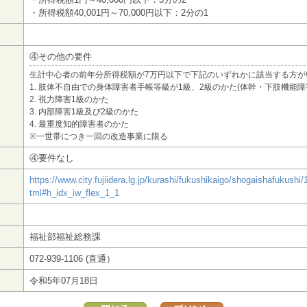
・所得税額40,001円～70,000円以下：2分の1
④その他の要件
生計中心者の前年分所得税額が7万円以下で下記のいずれかに該当する方が
1. 肢体不自由での身体障害者手帳等級が1級、2級のかた(体幹・下肢機能障
2. 視力障害1級のかた
3. 内部障害1級及び2級のかた
4. 最重度知的障害者のかた
※一世帯につき一回の改造事業に限る
④要件なし
https://www.city.fujiidera.lg.jp/kurashi/fukushikaigo/shogaishafukush
tml#h_idx_iw_flex_1_1
福祉部福祉総務課
072-939-1106 (直通）
令和5年07月18日