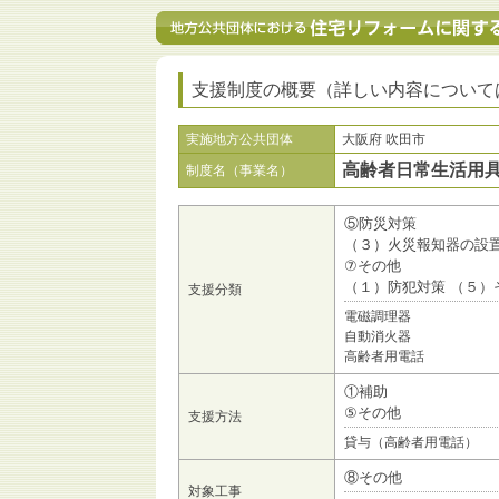
支援制度の概要（詳しい内容について
実施地方公共団体
大阪府 吹田市
高齢者日常生活用
制度名（事業名）
⑤防災対策
（３）火災報知器の設
⑦その他
（１）防犯対策 （５）
支援分類
電磁調理器
自動消火器
高齢者用電話
①補助
⑤その他
支援方法
貸与（高齢者用電話）
⑧その他
対象工事