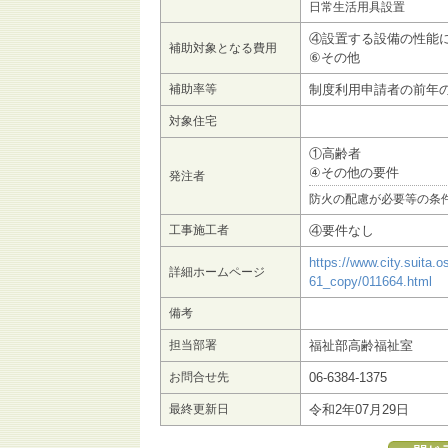
日常生活用具設置
④設置する設備の性能
補助対象となる費用
⑥その他
補助率等
制度利用申請者の前年
対象住宅
①高齢者
④その他の要件
発注者
防火の配慮が必要等の条
工事施工者
④要件なし
https://www.city.suita.
詳細ホームページ
61_copy/011664.html
備考
担当部署
福祉部高齢福祉室
お問合せ先
06-6384-1375
最終更新日
令和2年07月29日