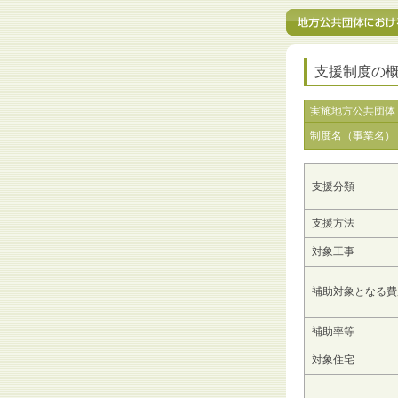
支援制度の
実施地方公共団体
制度名（事業名）
支援分類
支援方法
対象工事
補助対象となる費
補助率等
対象住宅