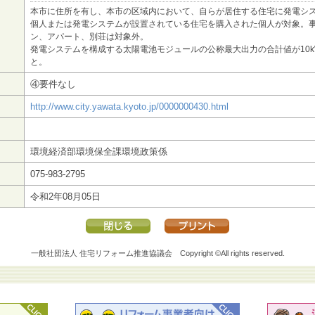
本市に住所を有し、本市の区域内において、自らが居住する住宅に発電シ
個人または発電システムが設置されている住宅を購入された個人が対象。
ン、アパート、別荘は対象外。
発電システムを構成する太陽電池モジュールの公称最大出力の合計値が10
と。
④要件なし
http://www.city.yawata.kyoto.jp/0000000430.html
環境経済部環境保全課環境政策係
075-983-2795
令和2年08月05日
一般社団法人 住宅リフォーム推進協議会
Copyright ©All rights reserved.