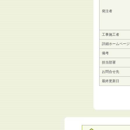
発注者
工事施工者
詳細ホームページ
備考
担当部署
お問合せ先
最終更新日