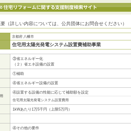
地方公共団体における住宅リフォームに関する支援制度検索サイト
概要（詳しい内容については、公共団体にお問合せください）
京都府 八幡市
住宅用太陽光発電システム設置費補助事業
③省エネルギー化
（２）省エネ設備の設置
①補助
④省エネルギー設備の設置
④設置する設備の性能に応じて補助額を設定
用
住宅用太陽光発電システム設置費用
1kWあたり1万5千円（上限5万円）
④その他の要件