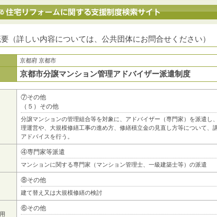
地方公共団体における住宅リフォームに関する支援制度検索サイト
概要（詳しい内容については、公共団体にお問合せください）
京都府 京都市
京都市分譲マンション管理アドバイザー派遣制度
⑦その他
（５）その他
分譲マンションの管理組合等を対象に、アドバイザー（専門家）を派遣し
理運営や、大規模修繕工事の進め方、修繕積立金の見直し方等について、
アドバイスを行う。
④専門家等派遣
マンションに関する専門家（マンション管理士、一級建築士等）の派遣
⑧その他
建て替え又は大規模修繕の検討
⑥その他
用