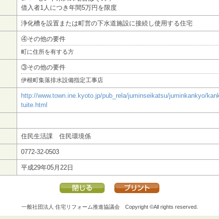
借入者1人につき年間5万円を限度
浄化槽を設置または町営の下水道施設に接続し使用する住宅
④その他の要件
町に住所を有する方
③その他の要件
伊根町集落排水設備指定工事店
http://www.town.ine.kyoto.jp/pub_rela/juminseikatsu/juminkankyo/kan
tuite.html
住民生活課 住民環境係
0772-32-0503
平成29年05月22日
一般社団法人 住宅リフォーム推進協議会
Copyright ©All rights reserved.