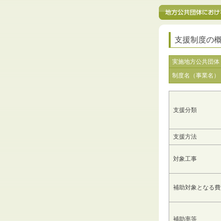
支援制度の
実施地方公共団体
制度名（事業名）
支援分類
支援方法
対象工事
補助対象となる費
補助率等