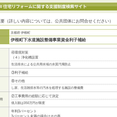
地方公共団体における住宅リフォームに関する支援制度検索サイト
概要（詳しい内容については、公共団体にお問合せください）
京都府 伊根町
伊根町下水道施設整備事業資金利子補給
④環境対策
（４）浄化槽設置
生活排水による公共用水域の水質汚濁防止
③利子補給
⑧その他
し尿、生活雑排水等の汚水を処理する施設の整備費
②工事費用の総額に応じて決定
用
借入額は350万円が限度
年利3パーセント
3パーセント未満の場合はその率