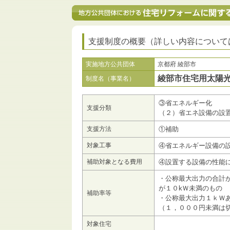
支援制度の概要（詳しい内容について
実施地方公共団体
京都府 綾部市
綾部市住宅用太陽
制度名（事業名）
③省エネルギー化
支援分類
（２）省エネ設備の設
支援方法
①補助
対象工事
④省エネルギー設備の
補助対象となる費用
④設置する設備の性能
・公称最大出力の合計
が１０kＷ未満のもの
補助率等
・公称最大出力１ｋＷ
（１，０００円未満は
対象住宅