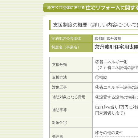
支援制度の概要（詳しい内容について
実施地方公共団体
京都府 京丹波町
京丹波町住宅用太
制度名（事業名）
③省エネルギー化
支援分類
（２）省エネ設備の設
支援方法
①補助
対象工事
④省エネルギー設備の
補助対象となる費用
④設置する設備の性能
出力1kw当り1万円に対
補助率等
円未満切り捨て）
対象住宅
④その他の要件
発注者