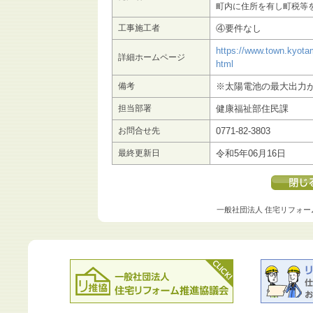
町内に住所を有し町税等
工事施工者
④要件なし
https://www.town.kyota
詳細ホームページ
html
備考
※太陽電池の最大出力が
担当部署
健康福祉部住民課
お問合せ先
0771-82-3803
最終更新日
令和5年06月16日
一般社団法人 住宅リフォー