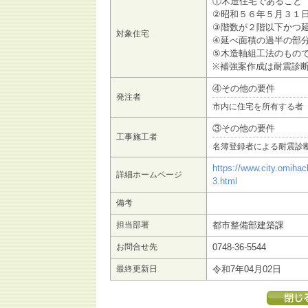
①木造住宅であること
②昭和５６年５月３１
③階数が２階以下かつ
対象住宅
④延べ面積の過半の部
⑤木造軸組工法のもの
※補強案作成は耐震診断
④その他の要件
発注者
市内に住宅を所有する者
③その他の要件
工事施工者
名簿登録者による耐震診
https://www.city.omihac
詳細ホームページ
3.html
備考
担当部署
都市整備部建築課
お問合せ先
0748-36-5544
最終更新日
令和7年04月02日