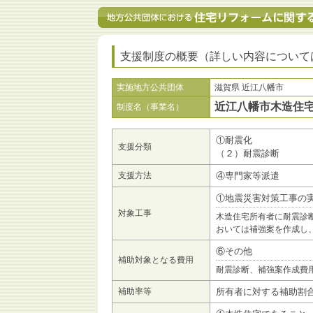
支援制度の概要（詳しい内容について
実施地方公共団体
滋賀県 近江八幡市
近江八幡市木造住
制度名（事業名）
①耐震化
支援分類
（２）耐震診断
支援方法
④専門家等派遣
①地震災害対策工事の
対象工事
木造住宅所有者に耐震診
おいては補強案を作成し
⑥その他
補助対象となる費用
耐震診断、補強案作成費
補助率等
所有者に対する補助割合