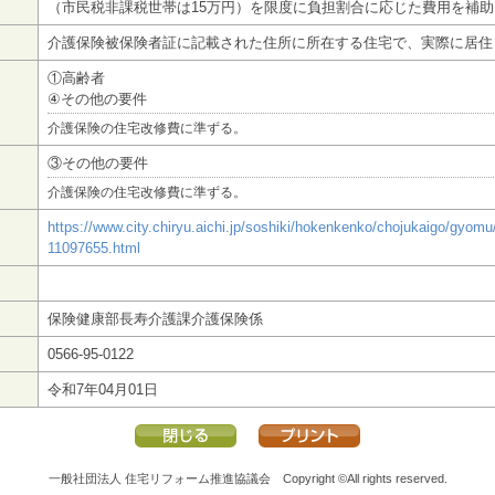
（市民税非課税世帯は15万円）を限度に負担割合に応じた費用を補助
介護保険被保険者証に記載された住所に所在する住宅で、実際に居住
①高齢者
④その他の要件
介護保険の住宅改修費に準ずる。
③その他の要件
介護保険の住宅改修費に準ずる。
https://www.city.chiryu.aichi.jp/soshiki/hokenkenko/chojukaigo/gyomu
11097655.html
保険健康部長寿介護課介護保険係
0566-95-0122
令和7年04月01日
一般社団法人 住宅リフォーム推進協議会
Copyright ©All rights reserved.