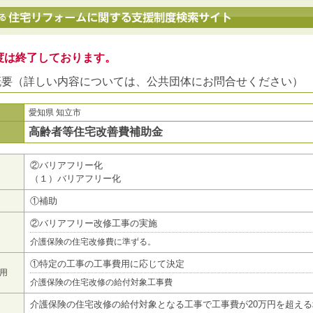
地方公共団体における住宅リフォームに関する支援制度検索サイト
度は終了しております。
概要（詳しい内容については、公共団体にお問合せください）
愛知県 知立市
高齢者等住宅改善費補助金
②バリアフリー化
（１）バリアフリー化
①補助
②バリアフリー改修工事の実施
介護保険の住宅改修費に準ずる。
①特定の工事の工事費用に応じて決定
用
介護保険の住宅改修の給付対象工事費
介護保険の住宅改修の給付対象となる工事で工事費が20万円を超える