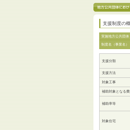
支援制度の
実施地方公共団体
制度名（事業名）
支援分類
支援方法
対象工事
補助対象となる費
補助率等
対象住宅