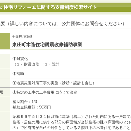
地方公共団体における住宅リフォームに関する支援制度検索サイト
概要（詳しい内容については、公共団体にお問合せください）
千葉県 東庄町
東庄町木造住宅耐震改修補助事業
①耐震化
（１）耐震改修 （３）設計
①補助
①地震災害対策工事の実施（診断・設計も含む）
用
①特定の工事の工事費用に応じて決定
補助割合：1/3
補助金限度額：50万円
昭和５６年５月３１日以前に建築（着工）された町内にある一戸建て
住宅（居住の用に供する部分の床面積が当該住宅の延べ床面積の２分
の）で所有者が自己の居住としている２階以下の木造住宅であること