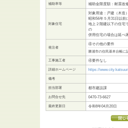
補助率等
補助金限度額：耐震改修
対象用途：戸建（木造
昭和56年５月31日以
対象住宅
地上２階建以下の住宅
の
併用住宅の場合は延べ床
④その他の要件
発注者
勝浦市の住民基本台帳に
工事施工者
④要件なし
詳細ホームページ
https://www.city.katsuur
備考
担当部署
都市建設課
お問合せ先
0470-73-6627
最終更新日
令和8年04月20日