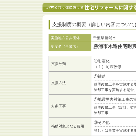
支援制度の概要（詳しい内容について
実施地方公共団体
千葉県 勝浦市
勝浦市木造住宅耐
制度名（事業名）
①耐震化
支援分類
（１）耐震改修
①補助
支援方法
耐震改修工事を実施する
除却工事を実施する場合
①地震災害対策工事の
対象工事
耐震改修工事（設計、監
除却工事
⑥その他
補助対象となる費用
詳しくは事業を実施する