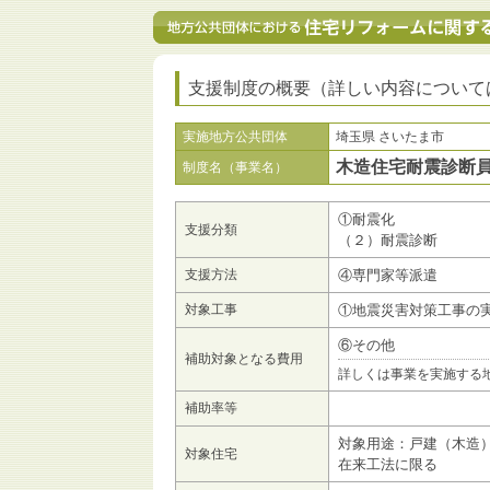
支援制度の概要（詳しい内容について
実施地方公共団体
埼玉県 さいたま市
木造住宅耐震診断
制度名（事業名）
①耐震化
支援分類
（２）耐震診断
支援方法
④専門家等派遣
対象工事
①地震災害対策工事の
⑥その他
補助対象となる費用
詳しくは事業を実施する
補助率等
対象用途：戸建（木造
対象住宅
在来工法に限る