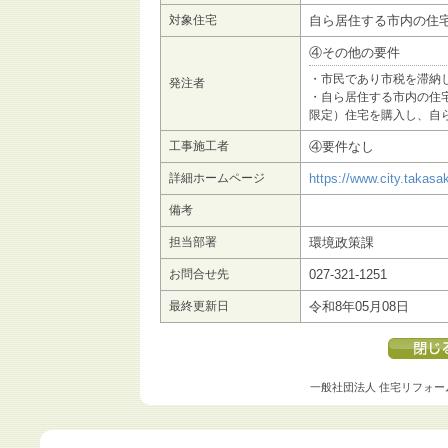
対象住宅
自ら居住する市内の住
④その他の要件
・市民であり市税を滞納
発注者
・自ら居住する市内の住
限定）住宅を購入し、自
工事施工者
④要件なし
詳細ホームページ
https://www.city.takasa
備考
担当部署
環境政策課
お問合せ先
027-321-1251
最終更新日
令和8年05月08日
一般社団法人 住宅リフォー