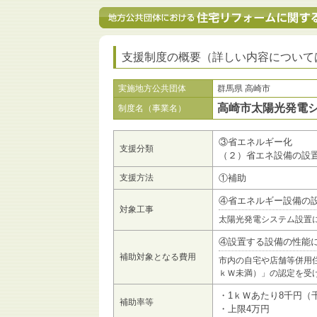
支援制度の概要（詳しい内容について
実施地方公共団体
群馬県 高崎市
高崎市太陽光発電
制度名（事業名）
③省エネルギー化
支援分類
（２）省エネ設備の設
支援方法
①補助
④省エネルギー設備の
対象工事
太陽光発電システム設置
④設置する設備の性能
補助対象となる費用
市内の自宅や店舗等併用
ｋＷ未満）」の認定を受
・1ｋＷあたり8千円（
補助率等
・上限4万円