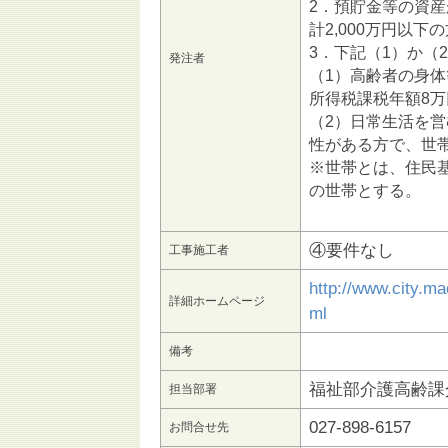
2．預貯金等の資産
計2,000万円以下
3．下記（1）か（
発注者
（1）高齢者の身
所得税課税年額8
（2）日常生活を
性がある方で、世
※世帯とは、住民
の世帯とする。
④要件なし
工事施工者
http://www.city.m
詳細ホームページ
ml
備考
福祉部介護高齢課
担当部署
027-898-6157
お問合せ先