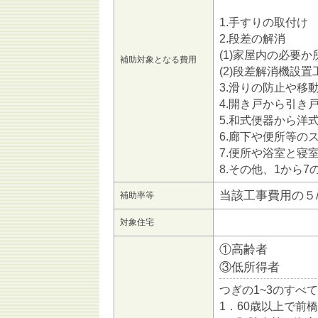
1.手すりの取付け
2.段差の解消
(1)家屋内の必要
補助対象となる費用
(2)段差解消機設
3.滑りの防止や移
4.開き戸から引き
5.和式便器から洋
6.廊下や便所等の
7.便所や浴室と寝
8.その他、1から
当該工事費用の５
補助率等
対象住宅
①高齢者
③低所得者
つぎの1~3のすべ
1．60歳以上で前