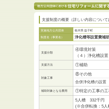
支援制度の概要（詳しい内容について
実施地方公共団体
栃木県 益子町
浄化槽等設置費補
制度名（事業名）
④環境対策
支援分類
（４）浄化槽設置
①補助
支援方法
⑧その他
対象工事
合併浄化槽の設置
①特定の工事の工
補助対象となる費用
5人槽 332千円 
(※合併転換：5人槽