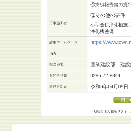
④実績報告書の提
③その他の要件
工事施工者
小型合併浄化槽施
浄化槽整備士
https://www.town.
詳細ホームページ
備考
産業建設部 建設
担当部署
0285-72-8844
お問合せ先
令和6年04月05日
最終更新日
一般社団法人 住宅リフォー