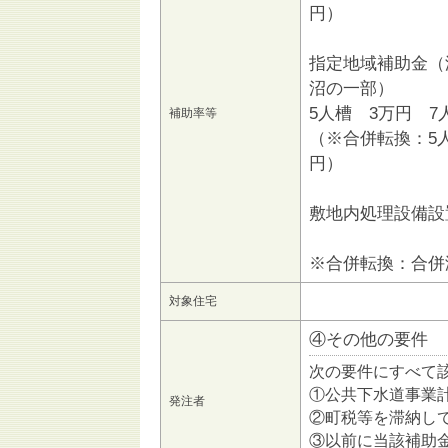
円）
指定地域補助金（
沼の一部）
5人槽 3万円 7
補助率等
（※合併転換：5人
円）
敷地内処理設備設
※合併転換：合併
対象住宅
④その他の要件
次の要件にすべて
①公共下水道事業
発注者
②町税等を滞納し
③以前に当該補助