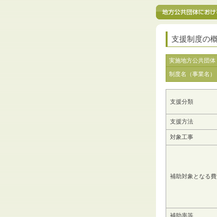
支援制度の
実施地方公共団体
制度名（事業名）
支援分類
支援方法
対象工事
補助対象となる費
補助率等