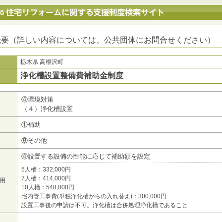
地方公共団体における住宅リフォームに関する支援制度検索サイト
概要（詳しい内容については、公共団体にお問合せください）
栃木県 高根沢町
浄化槽設置整備費補助金制度
④環境対策
（４）浄化槽設置
①補助
⑧その他
④設置する設備の性能に応じて補助額を設定
5人槽：332,000円
7人槽：414,000円
用
10人槽：548,000円
宅内管工事費(単独浄化槽からの入れ替え)：300,000円
設置工事後の申請は不可。浄化槽は合併処理浄化槽であること