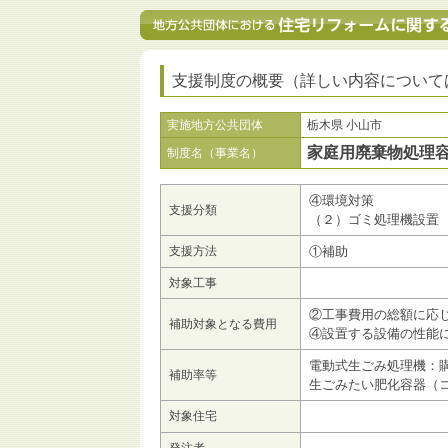
支援制度の概要（詳しい内容について
実施地方公共団体
栃木県 小山市
家庭用廃棄物処理
制度名（事業名）
④環境対策
支援分類
（２）ゴミ処理機設置
支援方法
①補助
対象工事
②工事費用の総額に応
補助対象となる費用
④設置する設備の性能
電動式生ごみ処理機：購入
補助率等
生ごみたい肥化容器（コン
対象住宅