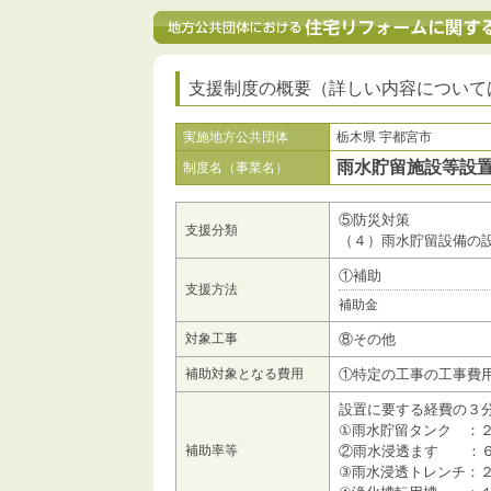
支援制度の概要（詳しい内容について
実施地方公共団体
栃木県 宇都宮市
雨水貯留施設等設
制度名（事業名）
⑤防災対策
支援分類
（４）雨水貯留設備の
①補助
支援方法
補助金
対象工事
⑧その他
補助対象となる費用
①特定の工事の工事費
設置に要する経費の３
①雨水貯留タンク ：
補助率等
②雨水浸透ます ：６
③雨水浸透トレンチ：２