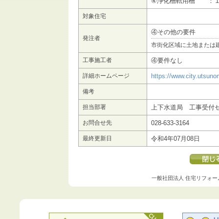
④浄化槽転用槽 ：１
対象住宅
④その他の要件
発注者
市街化区域に土地または
工事施工者
④要件なし
詳細ホームページ
https://www.city.utsuno
備考
担当部署
上下水道局 工事受付
お問合せ先
028-633-3164
最終更新日
令和4年07月08日
一般社団法人 住宅リフォー