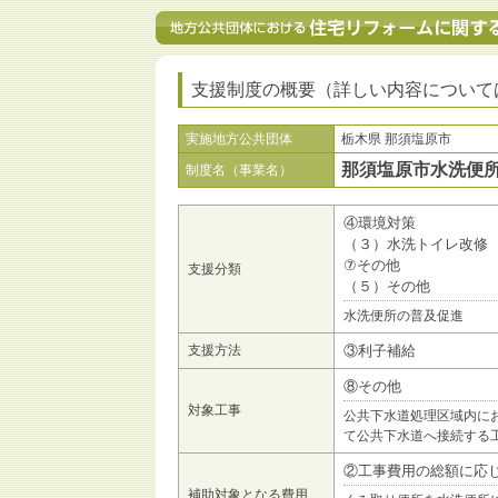
支援制度の概要（詳しい内容について
実施地方公共団体
栃木県 那須塩原市
那須塩原市水洗便
制度名（事業名）
④環境対策
（３）水洗トイレ改修
⑦その他
支援分類
（５）その他
水洗便所の普及促進
支援方法
③利子補給
⑧その他
対象工事
公共下水道処理区域内に
て公共下水道へ接続する
②工事費用の総額に応
補助対象となる費用