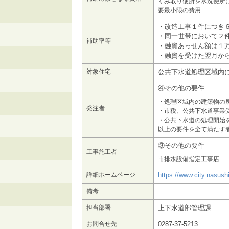
くみ取り便所を水洗便所
要最小限の費用
・改造工事１件につき
・同一世帯において２
補助率等
・融資あっせん額は１
・融資を受けた翌月か
対象住宅
公共下水道処理区域内
④その他の要件
・処理区域内の建築物の
発注者
・市税、公共下水道事業
・公共下水道の処理開始
以上の要件を全て満たす
③その他の要件
工事施工者
市排水設備指定工事店
詳細ホームページ
https://www.city.nasush
備考
担当部署
上下水道部管理課
お問合せ先
0287-37-5213