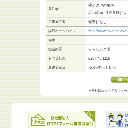
④その他の要件
発注者
塩谷町内に住民登録があ
工事施工者
④要件なし
詳細ホームページ
http://www.town.shioya.
備考
担当部署
くらし安全課
お問合せ先
0287-45-1115
最終更新日
令和5年08月07日
一般社団法人 住宅リフォー