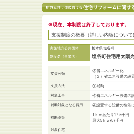
※現在、本制度は終了しております。
支援制度の概要（詳しい内容について
実施地方公共団体
栃木県 塩谷町
塩谷町住宅用太陽
制度名（事業名）
③省エネルギー化
支援分類
（２）省エネ設備の設
支援方法
①補助
対象工事
④省エネルギー設備の
補助対象となる費用
④設置する設備の性能
1ｋｗあたり17.5千円
補助率等
最大5ｋｗ/87千円
対象住宅