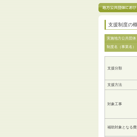
支援制度の
実施地方公共団体
制度名（事業名）
支援分類
支援方法
対象工事
補助対象となる費