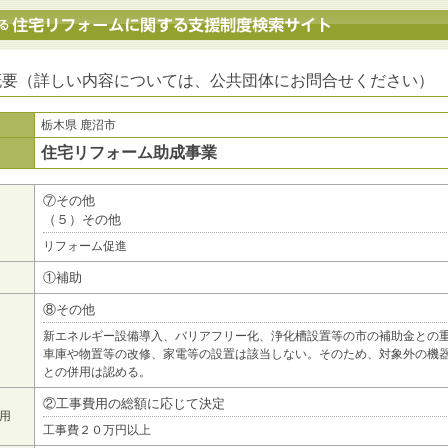
地方公共団体における住宅リフォームに関する支援制度検索サイト
概要（詳しい内容については、公共団体にお問合せください）
栃木県 鹿沼市
住宅リフォーム助成事業
⑦その他
（５）その他
リフォーム促進
①補助
⑧その他
新エネルギー設備導入、バリアフリー化、浄化槽設置等の市の補助金との
車庫や物置等の改修、家電等の設置は該当しない。そのため、対象外の機
との併用は認める。
②工事費用の総額に応じて決定
用
工事費２０万円以上